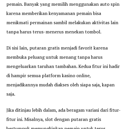
pemain. Banyak yang memilih menggunakan auto spin
karena memberikan kenyamanan pemain bisa
menikmati permainan sambil melakukan aktivitas lain
tanpa harus terus-menerus menekan tombol.
Di sisi lain, putaran gratis menjadi favorit karena
membuka peluang untuk menang tanpa harus
mengeluarkan taruhan tambahan. Kedua fitur ini hadir
di hampir semua platform kasino online,
menjadikannya mudah diakses oleh siapa saja, kapan
saja.
Jika ditinjau lebih dalam, ada beragam variasi dari fitur-
fitur ini. Misalnya, slot dengan putaran gratis
bertumpuk memungkinkan pemain untuk terus