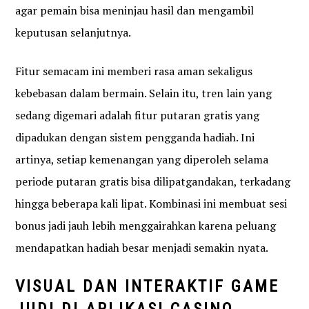
agar pemain bisa meninjau hasil dan mengambil
keputusan selanjutnya.
Fitur semacam ini memberi rasa aman sekaligus
kebebasan dalam bermain. Selain itu, tren lain yang
sedang digemari adalah fitur putaran gratis yang
dipadukan dengan sistem pengganda hadiah. Ini
artinya, setiap kemenangan yang diperoleh selama
periode putaran gratis bisa dilipatgandakan, terkadang
hingga beberapa kali lipat. Kombinasi ini membuat sesi
bonus jadi jauh lebih menggairahkan karena peluang
mendapatkan hadiah besar menjadi semakin nyata.
VISUAL DAN INTERAKTIF GAME