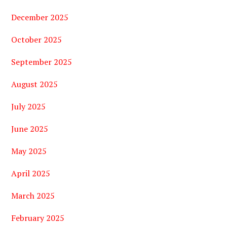
December 2025
October 2025
September 2025
August 2025
July 2025
June 2025
May 2025
April 2025
March 2025
February 2025