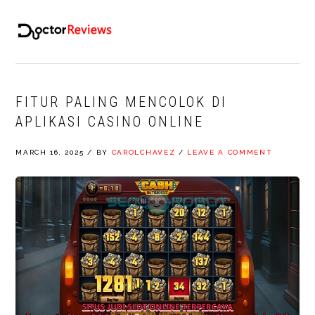
Skip
Skip
Skip
to
to
to
MENU
primary
main
primary
navigation
content
sidebar
FITUR PALING MENCOLOK DI
APLIKASI CASINO ONLINE
MARCH 16, 2025
/
BY
CAROLCHAVEZ
/
LEAVE A COMMENT