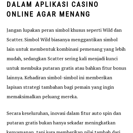
DALAM APLIKASI CASINO
ONLINE AGAR MENANG
Jangan lupakan peran simbol khusus seperti Wild dan
Scatter. Simbol Wild biasanya menggantikan simbol
lain untuk membentuk kombinasi pemenang yang lebih
mudah, sedangkan Scatter sering kali menjadi kunci
untuk membuka putaran gratis atau bahkan fitur bonus
lainnya. Kehadiran simbol-simbol ini memberikan
lapisan strategi tambahan bagi pemain yang ingin
memaksimalkan peluang mereka.
Secara keseluruhan, inovasi dalam fitur auto spin dan
putaran gratis bukan hanya sekadar meningkatkan
kenyamanan, tapi juga memberikan nilai tambah dari