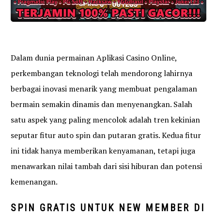
Dalam dunia permainan Aplikasi Casino Online,
perkembangan teknologi telah mendorong lahirnya
berbagai inovasi menarik yang membuat pengalaman
bermain semakin dinamis dan menyenangkan. Salah
satu aspek yang paling mencolok adalah tren kekinian
seputar fitur auto spin dan putaran gratis. Kedua fitur
ini tidak hanya memberikan kenyamanan, tetapi juga
menawarkan nilai tambah dari sisi hiburan dan potensi
kemenangan.
SPIN GRATIS UNTUK NEW MEMBER DI