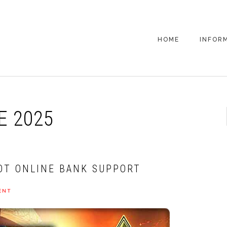
HOME
INFOR
SLOT O
LIVE C
E 2025
SPORTS
POKER
TOGEL
OT ONLINE BANK SUPPORT
TEMBAK
ENT