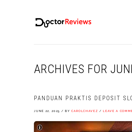
Skip
Skip
Skip
to
to
to
primary
main
primary
navigation
content
sidebar
ARCHIVES FOR JUN
PANDUAN PRAKTIS DEPOSIT SL
JUNE 22, 2025
/
BY
CAROLCHAVEZ
/
LEAVE A COMM