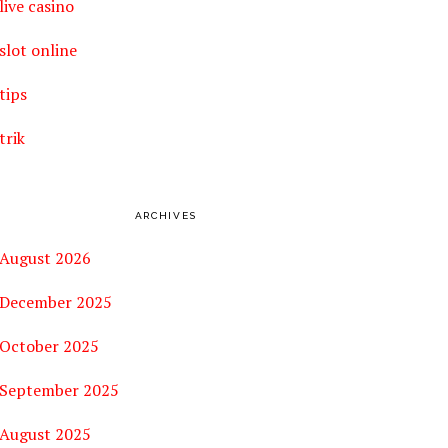
live casino
slot online
tips
trik
ARCHIVES
August 2026
December 2025
October 2025
September 2025
August 2025