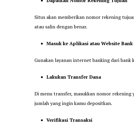
Dapatkan Nomor Rekening Tujuan
Situs akan memberikan nomor rekening tujuan 
atau salin dengan benar.
Masuk ke Aplikasi atau Website Bank
Gunakan layanan internet banking dari bank k
Lakukan Transfer Dana
Di menu transfer, masukkan nomor rekening ya
jumlah yang ingin kamu depositkan.
Verifikasi Transaksi