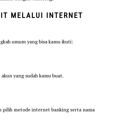
IT MELALUI INTERNET
ngkah umum yang bisa kamu ikuti:
e akun yang sudah kamu buat.
an pilih metode internet banking serta nama