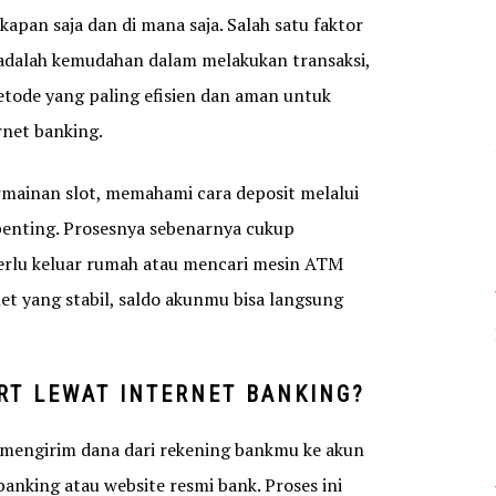
apan saja dan di mana saja. Salah satu faktor
adalah kemudahan dalam melakukan transaksi,
etode yang paling efisien dan aman untuk
rnet banking.
rmainan slot, memahami cara deposit melalui
 penting. Prosesnya sebenarnya cukup
perlu keluar rumah atau mencari mesin ATM
t yang stabil, saldo akunmu bisa langsung
RT LEWAT INTERNET BANKING?
es mengirim dana dari rekening bankmu ke akun
 banking atau website resmi bank. Proses ini