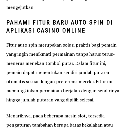
mengejutkan.
PAHAMI FITUR BARU AUTO SPIN DI
APLIKASI CASINO ONLINE
Fitur auto spin merupakan solusi praktis bagi pemain
yang ingin menikmati permainan tanpa harus terus-
menerus menekan tombol putar. Dalam fitur ini,
pemain dapat menentukan sendiri jumlah putaran
otomatis sesuai dengan preferensi mereka. Fitur ini
memungkinkan permainan berjalan dengan sendirinya
hingga jumlah putaran yang dipilih selesai.
Menariknya, pada beberapa mesin slot, tersedia
pengaturan tambahan berupa batas kekalahan atau