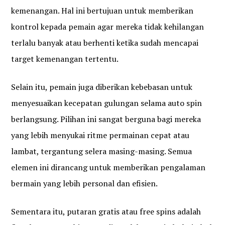
kemenangan. Hal ini bertujuan untuk memberikan
kontrol kepada pemain agar mereka tidak kehilangan
terlalu banyak atau berhenti ketika sudah mencapai
target kemenangan tertentu.
Selain itu, pemain juga diberikan kebebasan untuk
menyesuaikan kecepatan gulungan selama auto spin
berlangsung. Pilihan ini sangat berguna bagi mereka
yang lebih menyukai ritme permainan cepat atau
lambat, tergantung selera masing-masing. Semua
elemen ini dirancang untuk memberikan pengalaman
bermain yang lebih personal dan efisien.
Sementara itu, putaran gratis atau free spins adalah