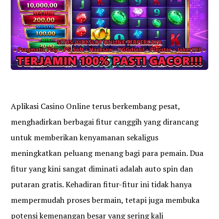
Aplikasi Casino Online terus berkembang pesat,
menghadirkan berbagai fitur canggih yang dirancang
untuk memberikan kenyamanan sekaligus
meningkatkan peluang menang bagi para pemain. Dua
fitur yang kini sangat diminati adalah auto spin dan
putaran gratis. Kehadiran fitur-fitur ini tidak hanya
mempermudah proses bermain, tetapi juga membuka
potensi kemenangan besar yang sering kali