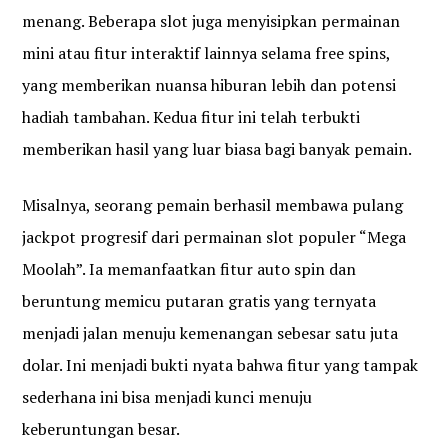
menang. Beberapa slot juga menyisipkan permainan
mini atau fitur interaktif lainnya selama free spins,
yang memberikan nuansa hiburan lebih dan potensi
hadiah tambahan. Kedua fitur ini telah terbukti
memberikan hasil yang luar biasa bagi banyak pemain.
Misalnya, seorang pemain berhasil membawa pulang
jackpot progresif dari permainan slot populer “Mega
Moolah”. Ia memanfaatkan fitur auto spin dan
beruntung memicu putaran gratis yang ternyata
menjadi jalan menuju kemenangan sebesar satu juta
dolar. Ini menjadi bukti nyata bahwa fitur yang tampak
sederhana ini bisa menjadi kunci menuju
keberuntungan besar.